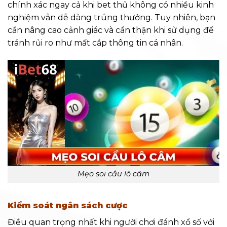
chính xác ngay cả khi bet thủ không có nhiều kinh
nghiệm vẫn dễ dàng trúng thưởng. Tuy nhiên, bạn
cần nâng cao cảnh giác và cẩn thận khi sử dụng để
tránh rủi ro như mất cắp thông tin cá nhân.
Mẹo soi cầu lô câm
Kiểm soát ngân sách cược
Điều quan trọng nhất khi người chơi đánh xổ số với