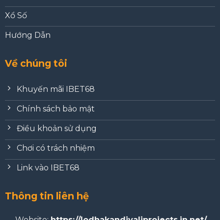
Xổ Số
Hướng Dẫn
Về chúng tôi
Khuyến mãi IBET68
Chính sách bảo mật
Điều khoản sử dụng
Chơi có trách nhiệm
Link vào IBET68
Thông tin liên hệ
Website:
https://lodhakandivaliprojects.in.net/