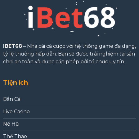
IBET68
– Nhà cái cá cược với hệ thống game đa dạng,
tỷ lệ thưởng hấp dẫn. Bạn sẽ được trải nghiệm tại sân
chơi an toàn và được cấp phép bởi tổ chức uy tín.
Tiện ích
Bắn Cá
Live Casino
Nổ Hũ
Thể Thao