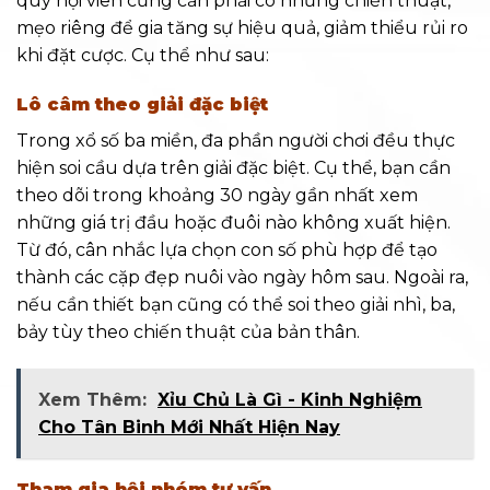
quý hội viên cũng cần phải có những chiến thuật,
mẹo riêng để gia tăng sự hiệu quả, giảm thiểu rủi ro
khi đặt cược. Cụ thể như sau:
Lô câm theo giải đặc biệt
Trong xổ số ba miền, đa phần người chơi đều thực
hiện soi cầu dựa trên giải đặc biệt. Cụ thể, bạn cần
theo dõi trong khoảng 30 ngày gần nhất xem
những giá trị đầu hoặc đuôi nào không xuất hiện.
Từ đó, cân nhắc lựa chọn con số phù hợp để tạo
thành các cặp đẹp nuôi vào ngày hôm sau. Ngoài ra,
nếu cần thiết bạn cũng có thể soi theo giải nhì, ba,
bảy tùy theo chiến thuật của bản thân.
Xem Thêm:
Xỉu Chủ Là Gì - Kinh Nghiệm
Cho Tân Binh Mới Nhất Hiện Nay
Tham gia hội nhóm tư vấn