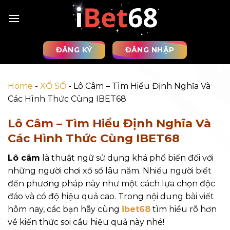
Bỏ
qua
nội
dung
ĐĂNG KÝ
ĐĂNG NHẬP
Home
-
XỔ SỐ
-
Lô Câm – Tìm Hiểu Định Nghĩa Và
Các Hình Thức Cùng IBET68
Lô Câm – Tìm Hiểu Định Nghĩa Và
Các Hình Thức Cùng IBET68
Lô câm
là thuật ngữ sử dụng khá phổ biến đối với
những người chơi xổ số lâu năm. Nhiều người biết
đến phương pháp này như một cách lựa chọn độc
đáo và có độ hiệu quả cao. Trong nội dung bài viết
hôm nay, các bạn hãy cùng
ibet68
tìm hiểu rõ hơn
về kiến thức soi cầu hiệu quả này nhé!