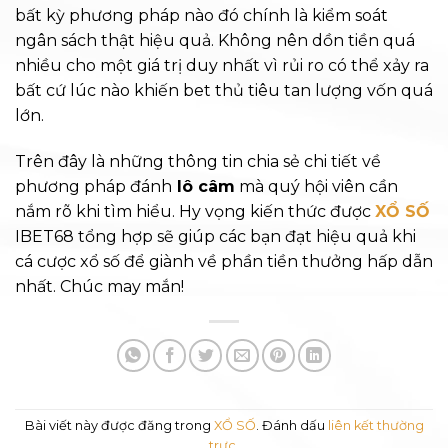
bất kỳ phương pháp nào đó chính là kiểm soát
ngân sách thật hiệu quả. Không nên dồn tiền quá
nhiều cho một giá trị duy nhất vì rủi ro có thể xảy ra
bất cứ lúc nào khiến bet thủ tiêu tan lượng vốn quá
lớn.
Trên đây là những thông tin chia sẻ chi tiết về
phương pháp đánh
lô câm
mà quý hội viên cần
nắm rõ khi tìm hiểu. Hy vọng kiến thức được
XỔ SỐ
IBET68 tổng hợp sẽ giúp các bạn đạt hiệu quả khi
cá cược xổ số để giành về phần tiền thưởng hấp dẫn
nhất. Chúc may mắn!
Bài viết này được đăng trong
XỔ SỐ
. Đánh dấu
liên kết thường
trực
.